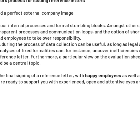
work process for issuing reference letters
d a perfect external company image
our internal processes and formal stumbling blocks. Amongst others,
ansparent processes and communication loops, and the option of shor
d employees to take over responsibility.
uring the process of data collection can be useful, as long as legal
alyses of fixed formalities can, for instance, uncover inefficiencies 
ference letter. Furthermore, a particular view on the evaluation shee
 be a central topic.
the final signing of a reference letter, with
happy employees
as well a
are ready to support you with experienced, open and attentive eyes a