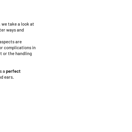
 we take a look at
ter ways and
 aspects are
or complications in
t or the handling
s a
perfect
nd ears.