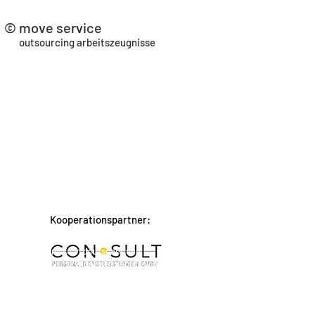
© move service
outsourcing arbeitszeugnisse
nehmen und Konzerne. Wir gestalten mit
n wir besonderen Wert auf inhaltliche und
selbstverständlich.
 Arbeitszeugnisse verfassen zu können.
Kooperationspartner:
 Arbeitszeugnissen an. Das Auslagern des
te Arbeitszeugnisse in deutscher und
eiten von Arbeitszeugnissen rechtssichere
einerseits innerhalb eines Unternehmens
rüber hinaus bieten wir Personalabteilungen
g möglicher interner Prozesse zur
tation von Arbeitszeugnissen für z. B.