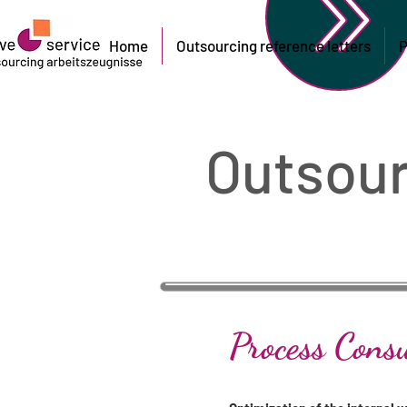
Home
Outsourcing reference letters
P
Outsour
Process Consu