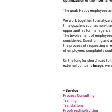
Optimization of the internal 
The goal: Happy employees an
We work together to analyze y
time guzzlers such as non-tr
opportunities for managers an
The involvement of employees d
considered. Questioning and an
the process of requesting a re
of employees’ complaints could
On the long (or short) road to 
external company
image
, we 
+
Service
Process Consulting
Training
Translations
Proofreading/Editing