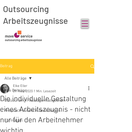
Outsourcing
Arbeitszeugnisse
Beitrag
Alle Beiträge
Elke Eller
Alle Beiträge
27. Nov. 2020
1 Min. Lesezeit
Die individuelle Gestaltung
Outsourcing / Auslagern allgemein
eines Arbeitszeugnis - nicht
Anspruch auf ein Arbeitszeugnis
nur für den Arbeitnehmer
Formalien
wichtig.