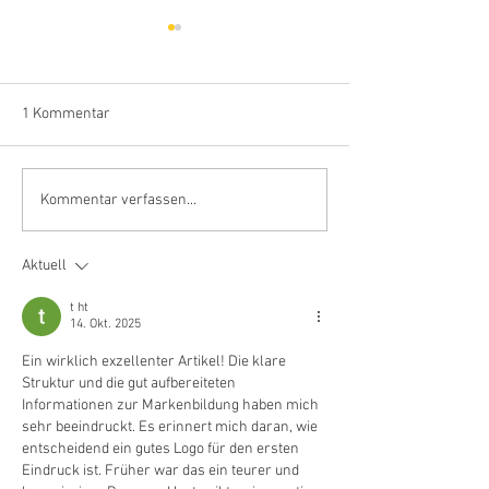
Nutzen und Vorteil des
Datenschutz bei
Outsourcing von
Auslagern des P
Arbeitszeugnissen für
"Arbeitszeugniss
Welche Vorteile bietet das
Ein schneller und 
Unternehmen/Konzerne
erstellen" - einf
1 Kommentar
Outsourcing (Auslagern) des
unkompliziert!
sicherer Weg zeugn
Arbeitsprozesses
Informationen aus
"Arbeitszeugnisse erstellen"
können, ist
Kommentar verfassen...
kleinen und mittleren
Grundvoraussetzun
Unternehmen...
reibungslosen...
Aktuell
t ht
14. Okt. 2025
Ein wirklich exzellenter Artikel! Die klare 
Struktur und die gut aufbereiteten 
Informationen zur Markenbildung haben mich 
sehr beeindruckt. Es erinnert mich daran, wie 
entscheidend ein gutes Logo für den ersten 
Eindruck ist. Früher war das ein teurer und 