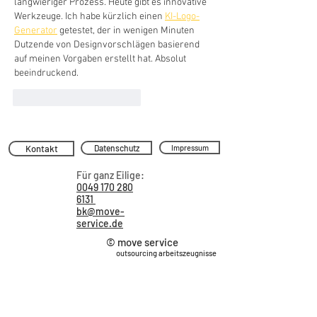
langwieriger Prozess. Heute gibt es innovative 
Werkzeuge. Ich habe kürzlich einen 
KI-Logo-
Generator
 getestet, der in wenigen Minuten 
Dutzende von Designvorschlägen basierend 
auf meinen Vorgaben erstellt hat. Absolut 
beeindruckend.
Gefällt mir
Antworten
Kontakt
Datenschutz
Impressum
Für ganz Eilige:
0049 170 280
6131
bk@move-
service.de
© move service
outsourcing arbeitszeugnisse
Das Kerngeschäft von move service ist die
Durchführung des reibungslosen Outsourcings
von Arbeitszeugnissen für Unternehmen und
Konzerne. Wir gestalten mit unseren Kunden